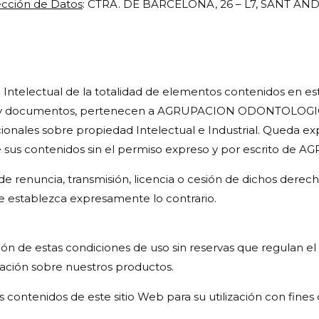
ección de Datos
: CTRA. DE BARCELONA, 26 – L7, SANT A
Intelectual de la totalidad de elementos contenidos en este
enes y documentos, pertenecen a AGRUPACION ODONTOLOGIC
cionales sobre propiedad Intelectual e Industrial. Queda e
a de sus contenidos sin el permiso expreso y por escrito
o de renuncia, transmisión, licencia o cesión de dichos de
 establezca expresamente lo contrario.
ión de estas condiciones de uso sin reservas que regulan el a
mación sobre nuestros productos.
 contenidos de este sitio Web para su utilización con fines 