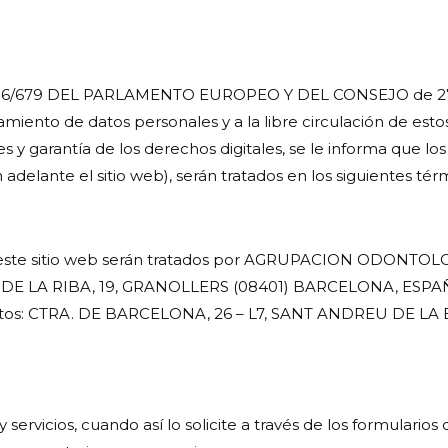
/679 DEL PARLAMENTO EUROPEO Y DEL CONSEJO de 27 de Ab
tamiento de datos personales y a la libre circulación de esto
 y garantía de los derechos digitales, se le informa que l
n adelante el sitio web), serán tratados en los siguientes tér
 este sitio web serán tratados por AGRUPACION ODONTOLOGI
T DE LA RIBA, 19, GRANOLLERS (08401) BARCELONA, ESPAÑ
Datos: CTRA. DE BARCELONA, 26 – L7, SANT ANDREU DE L
ervicios, cuando así lo solicite a través de los formularios 