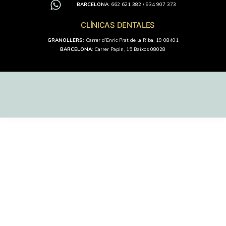
BARCELONA
: 662 621 382 / 934 907 373
CLÍNICAS DENTALES
GRANOLLERS:
Carrer d’Enric Prat de la Riba, 19 08401
BARCELONA
: Carrer Papin, 15 Baixos 08028