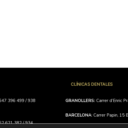
CLÍNICAS DENTALES
 647 396 499 / 938
GRANOLLERS:
Carrer d’Enric P
BARCELONA
: Carrer Papin, 15
662 621 382 / 934