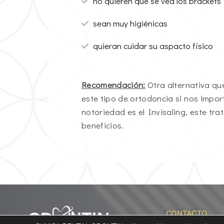
no quieren que se vea los brackets
sean muy higiénicas
quieran cuidar su aspacto físico
Recomendación:
Otra alternativa q
este tipo de ortodoncia si nos import
notoriedad es el Invisaling, este tr
beneficios.
CONTACTO