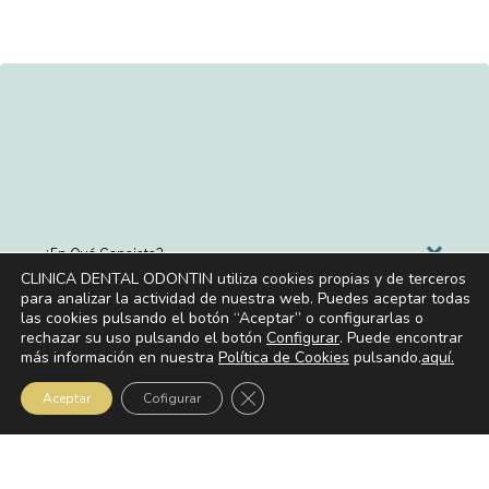
¿En Qué Consiste?
CLINICA DENTAL ODONTIN utiliza cookies propias y de terceros
para analizar la actividad de nuestra web. Puedes aceptar todas
las cookies pulsando el botón “Aceptar” o configurarlas o
rechazar su uso pulsando el botón
Configurar
. Puede encontrar
Beneficios
más información en nuestra
Política de Cookies
pulsando.
aquí.
Cerrar el banner de cookies RG
Aceptar
Cofigurar
Resultados